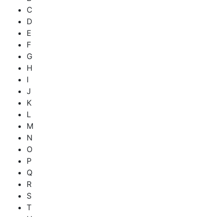
C
D
E
F
G
H
I
J
K
L
M
N
O
P
Q
R
S
T