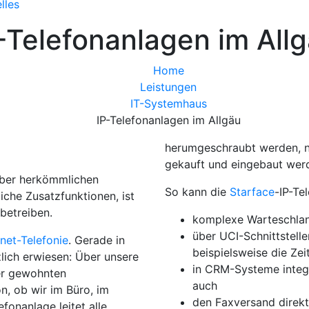
lles
-Telefonanlagen im All
Home
Leistungen
IT-Systemhaus
IP-Telefonanlagen im Allgäu
herumgeschraubt werden, 
gekauft und eingebaut wer
über herkömmlichen
So kann die
Starface
-IP-Te
liche Zusatzfunktionen, ist
betreiben.
komplexe Warteschlang
über UCI-Schnittstel
rnet-Telefonie
. Gerade in
beispielsweise die Ze
lich erwiesen: Über unsere
in CRM-Systeme integr
er gewohnten
auch
, ob wir im Büro, im
den Faxversand direk
fonanlage leitet alle